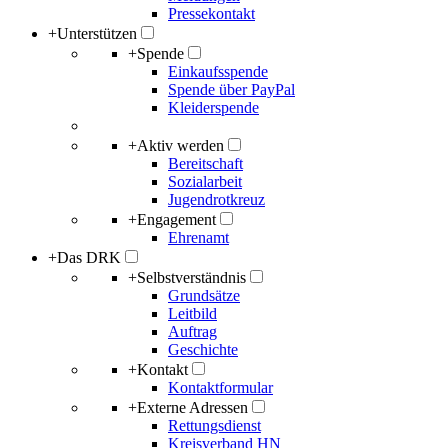
Pressekontakt
+
Unterstützen
+
Spende
Einkaufsspende
Spende über PayPal
Kleiderspende
+
Aktiv werden
Bereitschaft
Sozialarbeit
Jugendrotkreuz
+
Engagement
Ehrenamt
+
Das DRK
+
Selbstverständnis
Grundsätze
Leitbild
Auftrag
Geschichte
+
Kontakt
Kontaktformular
+
Externe Adressen
Rettungsdienst
Kreisverband HN