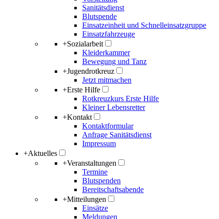
Sanitätsdienst
Blutspende
Einsatzeinheit und Schnelleinsatzgruppe
Einsatzfahrzeuge
+
Sozialarbeit
Kleiderkammer
Bewegung und Tanz
+
Jugendrotkreuz
Jetzt mitmachen
+
Erste Hilfe
Rotkreuzkurs Erste Hilfe
Kleiner Lebensretter
+
Kontakt
Kontaktformular
Anfrage Sanitätsdienst
Impressum
+
Aktuelles
+
Veranstaltungen
Termine
Blutspenden
Bereitschaftsabende
+
Mitteilungen
Einsätze
Meldungen