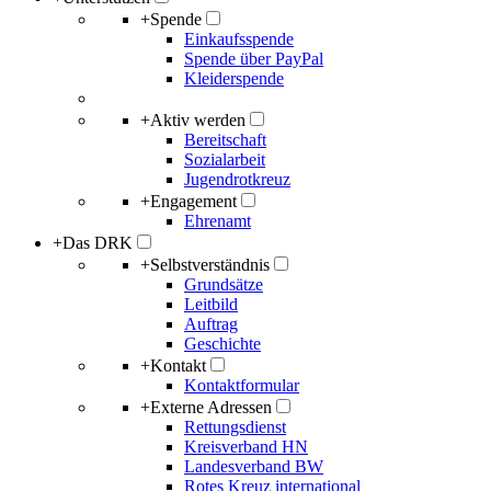
+
Spende
Einkaufsspende
Spende über PayPal
Kleiderspende
+
Aktiv werden
Bereitschaft
Sozialarbeit
Jugendrotkreuz
+
Engagement
Ehrenamt
+
Das DRK
+
Selbstverständnis
Grundsätze
Leitbild
Auftrag
Geschichte
+
Kontakt
Kontaktformular
+
Externe Adressen
Rettungsdienst
Kreisverband HN
Landesverband BW
Rotes Kreuz international