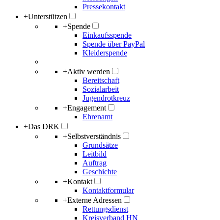
Pressekontakt
+
Unterstützen
+
Spende
Einkaufsspende
Spende über PayPal
Kleiderspende
+
Aktiv werden
Bereitschaft
Sozialarbeit
Jugendrotkreuz
+
Engagement
Ehrenamt
+
Das DRK
+
Selbstverständnis
Grundsätze
Leitbild
Auftrag
Geschichte
+
Kontakt
Kontaktformular
+
Externe Adressen
Rettungsdienst
Kreisverband HN