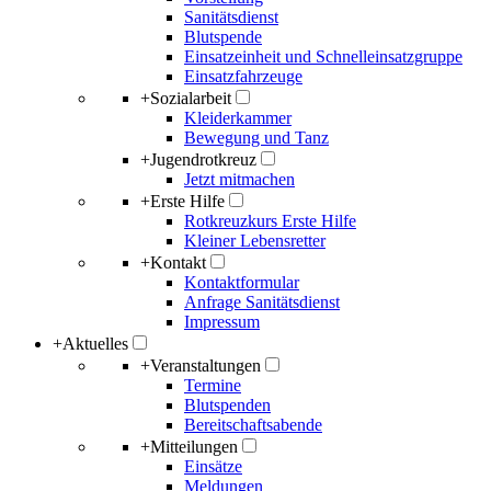
Sanitätsdienst
Blutspende
Einsatzeinheit und Schnelleinsatzgruppe
Einsatzfahrzeuge
+
Sozialarbeit
Kleiderkammer
Bewegung und Tanz
+
Jugendrotkreuz
Jetzt mitmachen
+
Erste Hilfe
Rotkreuzkurs Erste Hilfe
Kleiner Lebensretter
+
Kontakt
Kontaktformular
Anfrage Sanitätsdienst
Impressum
+
Aktuelles
+
Veranstaltungen
Termine
Blutspenden
Bereitschaftsabende
+
Mitteilungen
Einsätze
Meldungen